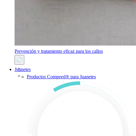
Prevención y tratamiento eficaz para los callos
Juanetes
Productos Compeed® para Juanetes