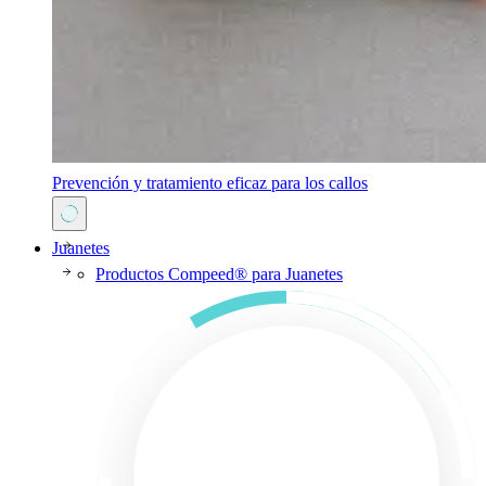
Prevención y tratamiento eficaz para los callos
Juanetes
Productos Compeed® para Juanetes