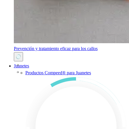
Prevención y tratamiento eficaz para los callos
Juanetes
Productos Compeed® para Juanetes